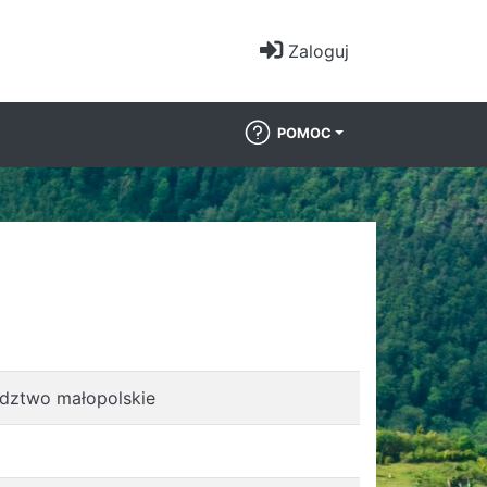
Zaloguj
POMOC
ództwo małopolskie