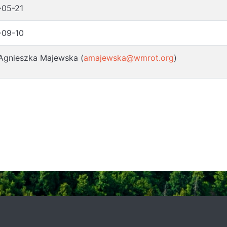
-05-21
-09-10
Agnieszka Majewska (
amajewska@wmrot.org
)